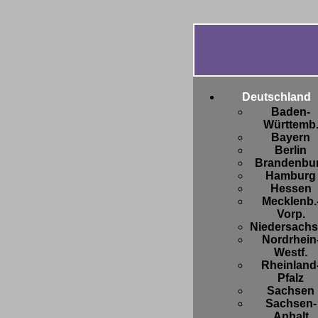
Deutschland
Baden-
Württemb
Bayern
Berlin
Brandenbu
Hamburg
Hessen
Mecklenb.
Vorp.
Niedersach
Nordrhein
Westf.
Rheinland
Pfalz
Sachsen
Sachsen-
Anhalt