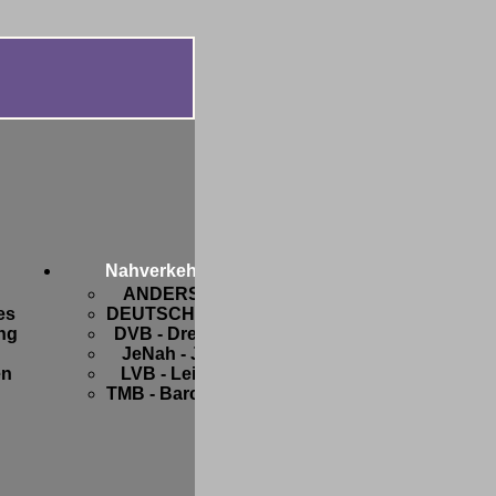
Diverses
Botanik
FIFA-
Nahverkehr
WM
ANDERSWO
2006
es
DEUTSCHLAND
Freaks
ng
DVB - Dresden
and
JeNah - Jena
Friends
en
LVB - Leipzig
Hobbys
TMB - Barcelona
Privates
Strange
stuff