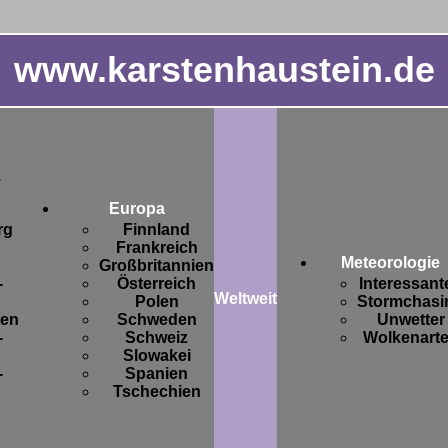
www.karstenhaustein.de
.
Europa
rg
Finnland
Frankreich
Meteorologie
Großbritannien
-
Österreich
Interessant
Weltweit
Polen
Stormchasi
sen
Schweden
Unwetter
-
Schweiz
Wolkenart
Slowakei
-
Spanien
Tschechien