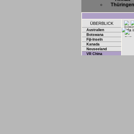
Thüringe
ÜBERBLICK
Australien
Botswana
Fiji-Inseln
Kanada
Neuseeland
VR China
Hongkong
Vereinigte Staaten