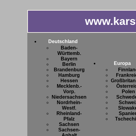
www.kars
Deutschland
Baden-
Württemb.
Bayern
Europa
Berlin
Brandenburg
Finnlan
Hamburg
Frankrei
Hessen
Großbritan
Mecklenb.-
Österrei
Vorp.
Polen
Niedersachsen
Schwed
Nordrhein-
Schwei
Westf.
Slowake
Rheinland-
Spanie
Pfalz
Tschech
Sachsen
Sachsen-
Anhalt