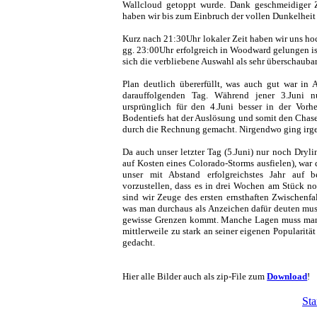
Wallcloud getoppt wurde. Dank geschmeidiger Z
haben wir bis zum Einbruch der vollen Dunkelheit 
Kurz nach 21:30Uhr lokaler Zeit haben wir uns ho
gg. 23:00Uhr erfolgreich in Woodward gelungen ist.
sich die verbliebene Auswahl als sehr überschaubar 
Plan deutlich übererfüllt, was auch gut war in 
darauffolgenden Tag. Während jener 3.Juni n
ursprünglich für den 4.Juni besser in der Vorh
Bodentiefs hat der Auslösung und somit den Chase
durch die Rechnung gemacht. Nirgendwo ging irg
Da auch unser letzter Tag (5.Juni) nur noch Dryli
auf Kosten eines Colorado-Storms ausfielen), war d
unser mit Abstand erfolgreichstes Jahr auf
vorzustellen, dass es in drei Wochen am Stück no
sind wir Zeuge des ersten ernsthaften Zwischenfa
was man durchaus als Anzeichen dafür deuten muss
gewisse Grenzen kommt. Manche Lagen muss man 
mittlerweile zu stark an seiner eigenen Popularität 
gedacht.
Hier alle Bilder auch als zip-File zum
Download
!
Sta