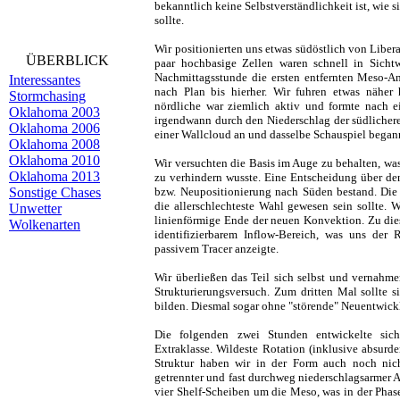
bekanntlich keine Selbstverständlichkeit ist, wie 
sollte.
Wir positionierten uns etwas südöstlich von Liber
ÜBERBLICK
paar hochbasige Zellen waren schnell in Sich
Nachmittagsstunde die ersten entfernten Meso-An
Interessantes
nach Plan bis hierher. Wir fuhren etwas näher
Stormchasing
nördliche war ziemlich aktiv und formte nach e
Oklahoma 2003
irgendwann durch den Niederschlag der südlicheren
Oklahoma 2006
einer Wallcloud an und dasselbe Schauspiel began
Oklahoma 2008
Oklahoma 2010
Wir versuchten die Basis im Auge zu behalten, wa
Oklahoma 2013
zu verhindern wusste. Eine Entscheidung über de
Sonstige Chases
bzw. Neupositionierung nach Süden bestand. Die
die allerschlechteste Wahl gewesen sein sollte.
Unwetter
linienförmige Ende der neuen Konvektion. Zu dies
Wolkenarten
identifizierbarem Inflow-Bereich, was uns der 
passivem Tracer anzeigte.
Wir überließen das Teil sich selbst und vernah
Strukturierungsversuch. Zum dritten Mal sollte 
bilden. Diesmal sogar ohne "störende" Neuentwic
Die folgenden zwei Stunden entwickelte sich
Extraklasse. Wildeste Rotation (inklusive absu
Struktur haben wir in der Form auch noch ni
getrennter und fast durchweg niederschlagsarmer 
vier Shelf-Scheiben um die Meso, was in der Phas