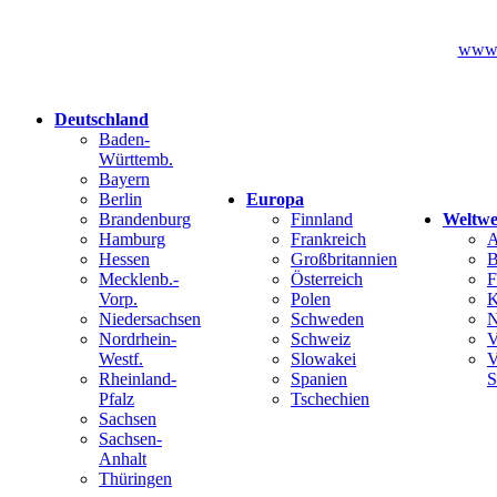
www.k
Deutschland
Baden-
Württemb.
Bayern
Berlin
Europa
Brandenburg
Finnland
Weltwe
Hamburg
Frankreich
A
Hessen
Großbritannien
B
Mecklenb.-
Österreich
F
Vorp.
Polen
K
Niedersachsen
Schweden
N
Nordrhein-
Schweiz
V
Westf.
Slowakei
V
Rheinland-
Spanien
S
Pfalz
Tschechien
Sachsen
Sachsen-
Anhalt
Thüringen