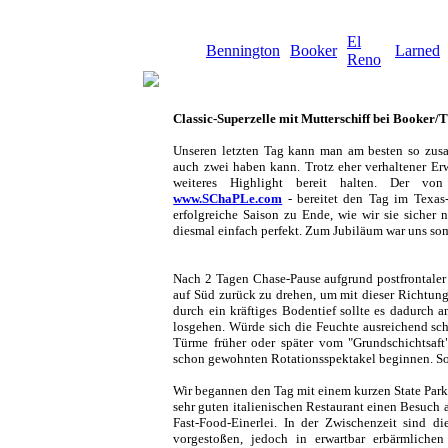
El
Bennington
Booker
Larned
Reno
Classic-Superzelle mit Mutterschiff bei Booker/
Unseren letzten Tag kann man am besten so zus
auch zwei haben kann. Trotz eher verhaltener Erw
weiteres Highlight bereit halten. Der v
www.SChaPLe.com
- bereitet den Tag im Texas
erfolgreiche Saison zu Ende, wie wir sie sicher
diesmal einfach perfekt. Zum Jubiläum war uns so
Nach 2 Tagen Chase-Pause aufgrund postfrontaler
auf Süd zurück zu drehen, um mit dieser Richtung
durch ein kräftiges Bodentief sollte es dadurch 
losgehen. Würde sich die Feuchte ausreichend sc
Türme früher oder später vom "Grundschichtsaft
schon gewohnten Rotationsspektakel beginnen. So
Wir begannen den Tag mit einem kurzen State Park
sehr guten italienischen Restaurant einen Besuc
Fast-Food-Einerlei. In der Zwischenzeit sind d
vorgestoßen, jedoch in erwartbar erbärmliche