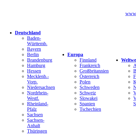
www.k
Deutschland
Baden-
Württemb.
Bayern
Berlin
Europa
Brandenburg
Finnland
Weltwe
Hamburg
Frankreich
A
Hessen
Großbritannien
B
Mecklenb.-
Österreich
F
Vorp.
Polen
K
Niedersachsen
Schweden
N
Nordrhein-
Schweiz
V
Westf.
Slowakei
V
Rheinland-
Spanien
S
Pfalz
Tschechien
Sachsen
Sachsen-
Anhalt
Thüringen