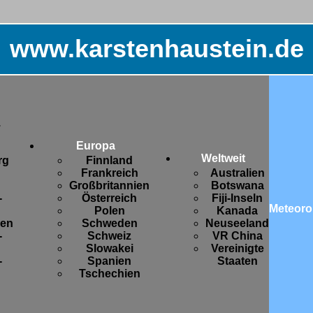
www.karstenhaustein.de
.
Europa
Weltweit
rg
Finnland
Frankreich
Australien
Großbritannien
Botswana
-
Österreich
Fiji-Inseln
Meteoro
Polen
Kanada
sen
Schweden
Neuseeland
-
Schweiz
VR China
Slowakei
Vereinigte
-
Spanien
Staaten
Tschechien