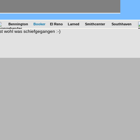
n
Bennington
Booker
El Reno
Larned
Smithcenter
Southhaven