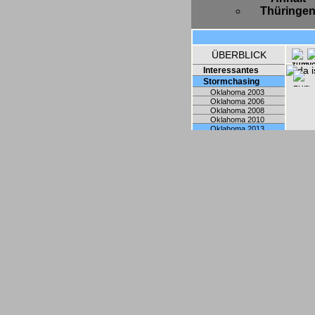
Thüringe
ÜBERBLICK
Interessantes
Stormchasing
Oklahoma 2003
Oklahoma 2006
Oklahoma 2008
Oklahoma 2010
Oklahoma 2013
Sonstige Chases
Unwetter
Wolkenarten