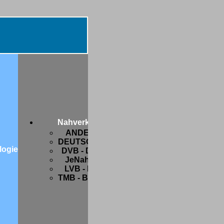
Diverses
Botanik
FIFA-
Nahverkehr
WM
ANDERSWO
2006
DEUTSCHLAND
Freaks
logie
DVB - Dresden
and
JeNah - Jena
Friends
LVB - Leipzig
Hobbys
TMB - Barcelona
Privates
Strange
stuff