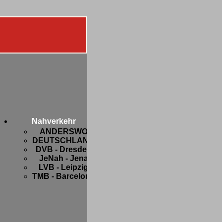
Diverses
Botanik
FIFA-
Nahverkehr
WM
ANDERSWO
2006
DEUTSCHLAND
Freaks
DVB - Dresden
and
JeNah - Jena
Friends
LVB - Leipzig
Hobbys
TMB - Barcelona
Privates
Strange
stuff