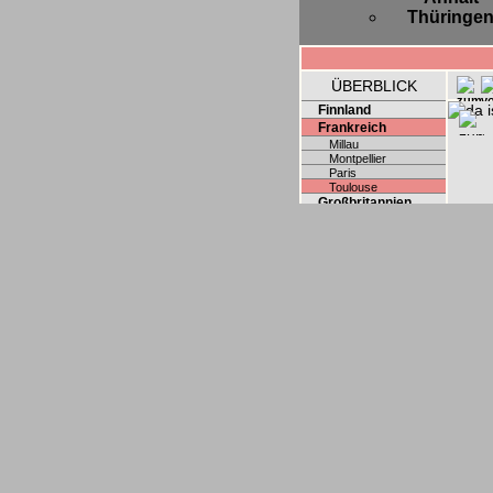
Thüringe
ÜBERBLICK
Finnland
Frankreich
Millau
Montpellier
Paris
Toulouse
Großbritannien
Österreich
Polen
Schweden
Schweiz
Slowakei
Spanien
Tschechien