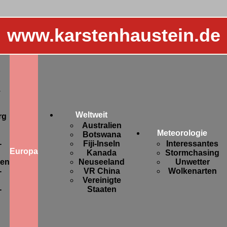
www.karstenhaustein.de
.
Weltweit
rg
Australien
Meteorologie
Botswana
-
Fiji-Inseln
Interessantes
Europa
Kanada
Stormchasing
sen
Neuseeland
Unwetter
-
VR China
Wolkenarten
Vereinigte
-
Staaten