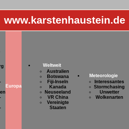
www.karstenhaustein.de
.
Weltweit
rg
Australien
Meteorologie
Botswana
-
Fiji-Inseln
Interessantes
Europa
Kanada
Stormchasing
sen
Neuseeland
Unwetter
-
VR China
Wolkenarten
Vereinigte
-
Staaten