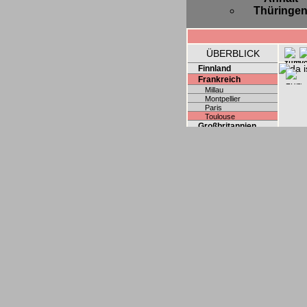
Thüringe
ÜBERBLICK
Finnland
Frankreich
Millau
Montpellier
Paris
Toulouse
Großbritannien
Österreich
Polen
Schweden
Schweiz
Slowakei
Spanien
Tschechien