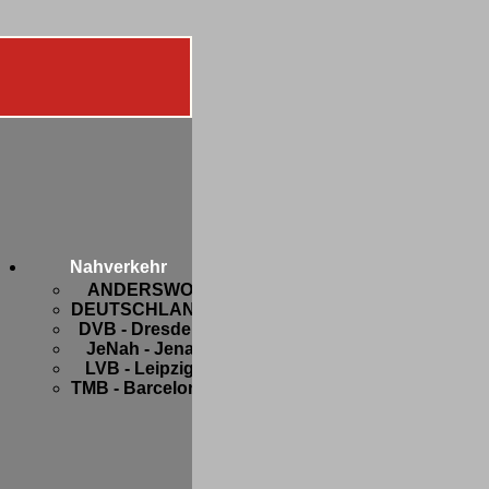
Diverses
Botanik
FIFA-
Nahverkehr
WM
ANDERSWO
2006
DEUTSCHLAND
Freaks
DVB - Dresden
and
JeNah - Jena
Friends
LVB - Leipzig
Hobbys
TMB - Barcelona
Privates
Strange
stuff