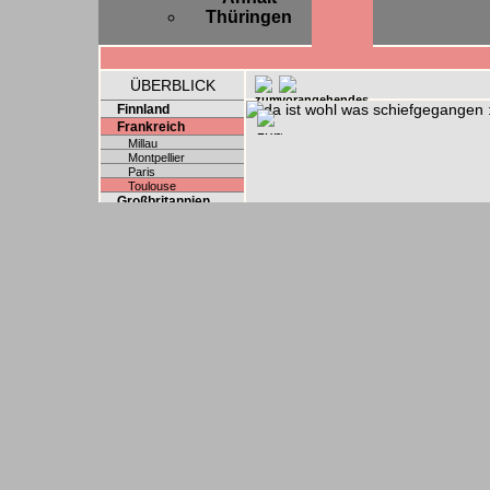
Thüringen
ÜBERBLICK
Finnland
Frankreich
Millau
Montpellier
Paris
Toulouse
Großbritannien
Österreich
Polen
Schweden
Schweiz
Slowakei
Spanien
Tschechien