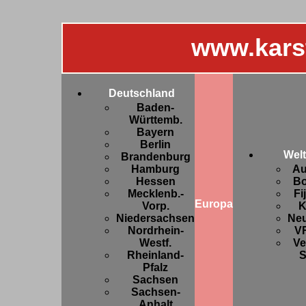
www.kars
Deutschland
Baden-
Württemb.
Bayern
Berlin
Welt
Brandenburg
Hamburg
Au
Hessen
Bo
Mecklenb.-
Fi
Europa
Vorp.
K
Niedersachsen
Ne
Nordrhein-
V
Westf.
Ve
Rheinland-
S
Pfalz
Sachsen
Sachsen-
Anhalt